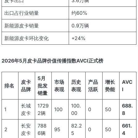
皮卡出口
3.6万辆
出口占行业销量
约60%
新能源皮卡销量
0.9万辆
新能源皮卡环比变化
+24%
2026年5月皮卡品牌
价值传播指数
AVCI正式榜
5月
皮卡
市场
历史
产品
增长
AVC
排名
批发
品牌
表现
表现
活跃
势能
I
销量
长城
1729
100.
688.
1
100
0
50
皮卡
2辆
00
8
长安
788
82.2
661.
2
95
0
50
皮卡
6辆
5
4