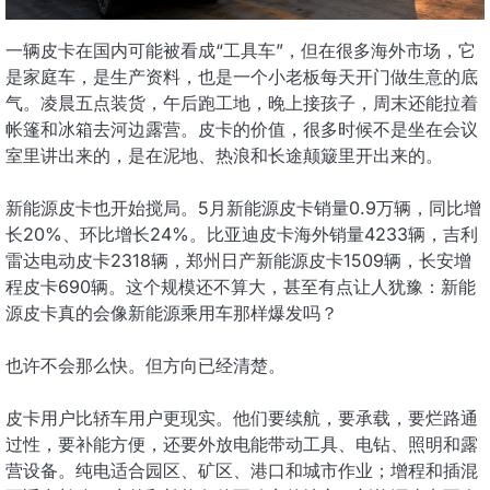
一辆皮卡在国内可能被看成“工具车”，但在很多海外市场，它
是家庭车，是生产资料，也是一个小老板每天开门做生意的底
气。凌晨五点装货，午后跑工地，晚上接孩子，周末还能拉着
帐篷和冰箱去河边露营。皮卡的价值，很多时候不是坐在会议
室里讲出来的，是在泥地、热浪和长途颠簸里开出来的。
新能源皮卡也开始搅局。5月新能源皮卡销量0.9万辆，同比增
长20%、环比增长24%。比亚迪皮卡海外销量4233辆，吉利
雷达电动皮卡2318辆，郑州日产新能源皮卡1509辆，长安增
程皮卡690辆。这个规模还不算大，甚至有点让人犹豫：新能
源皮卡真的会像新能源乘用车那样爆发吗？
也许不会那么快。但方向已经清楚。
皮卡用户比轿车用户更现实。他们要续航，要承载，要烂路通
过性，要补能方便，还要外放电能带动工具、电钻、照明和露
营设备。纯电适合园区、矿区、港口和城市作业；增程和插混