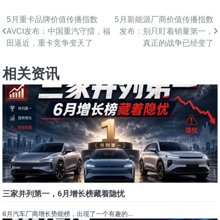
5月重卡品牌价值传播指数
5月新能源厂商价值传播指数
文
AVCI发布：中国重汽守擂，福
发布：别只盯着销量第一，
章
田逼近，重卡竞争变天了
真正的战争已经变了
导
相关资讯
航
三家并列第一，6月增长榜藏着隐忧
6月汽车厂商增长势能榜，出现了一个有趣的…