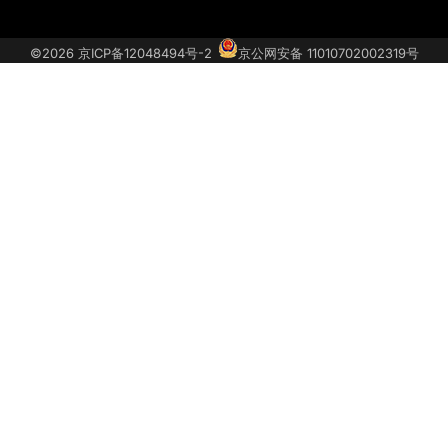
关
汽
联
获
于
车
系
取
©2026
京ICP备12048494号-2
京公网安备 11010702002319号
我
投
我
车
们
诉
们
型
底
价