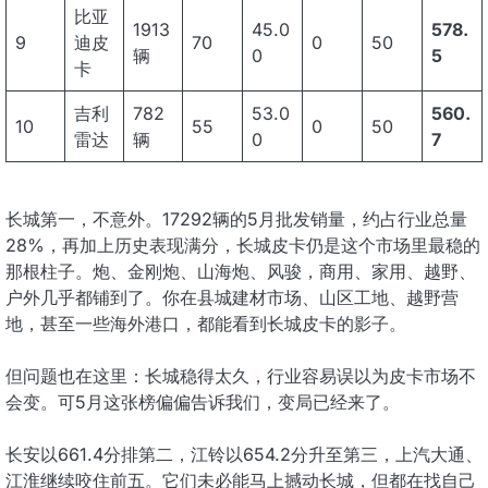
比亚
1913
45.0
578.
9
迪皮
70
0
50
辆
0
5
卡
吉利
782
53.0
560.
10
55
0
50
雷达
辆
0
7
长城第一，不意外。17292辆的5月批发销量，约占行业总量
28%，再加上历史表现满分，长城皮卡仍是这个市场里最稳的
那根柱子。炮、金刚炮、山海炮、风骏，商用、家用、越野、
户外几乎都铺到了。你在县城建材市场、山区工地、越野营
地，甚至一些海外港口，都能看到长城皮卡的影子。
但问题也在这里：长城稳得太久，行业容易误以为皮卡市场不
会变。可5月这张榜偏偏告诉我们，变局已经来了。
长安以661.4分排第二，江铃以654.2分升至第三，上汽大通、
江淮继续咬住前五。它们未必能马上撼动长城，但都在找自己