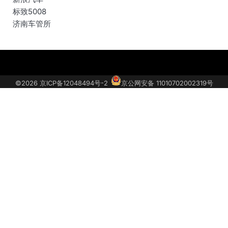
标致5008
济南车管所
关
汽
联
获
于
车
系
取
©2026
京ICP备12048494号-2
京公网安备 11010702002319号
我
投
我
车
们
诉
们
型
底
价