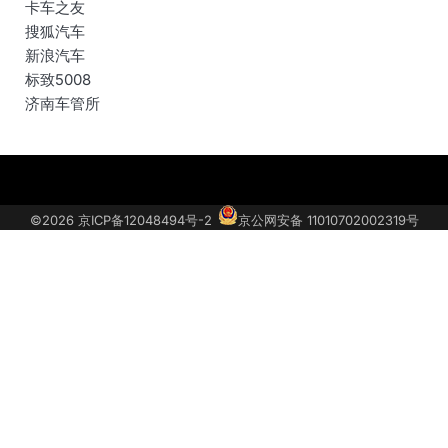
卡车之友
搜狐汽车
新浪汽车
标致5008
济南车管所
关
汽
联
获
于
车
系
取
©2026
京ICP备12048494号-2
京公网安备 11010702002319号
我
投
我
车
们
诉
们
型
底
价