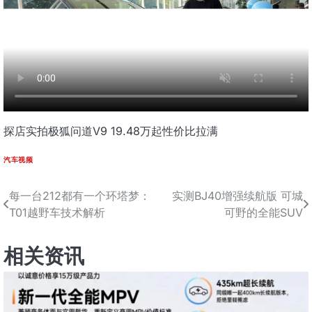
探店实拍极狐问道V9 19.48万起性价比拉满
汽车视频
每一台212都有一个环塔梦：
实测BJ40增强续航版 可城
文
T01越野车技术解析
可野的全能SUV
章
导
相关资讯
航