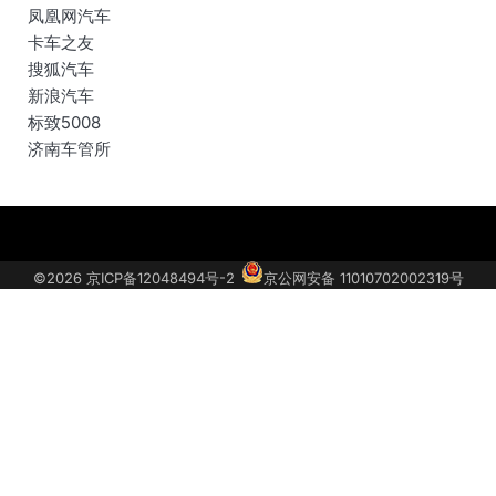
凤凰网汽车
卡车之友
搜狐汽车
新浪汽车
标致5008
济南车管所
关
汽
联
获
于
车
系
取
©2026
京ICP备12048494号-2
京公网安备 11010702002319号
我
投
我
车
们
诉
们
型
底
价