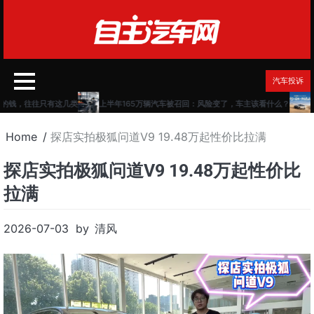
Skip
to
content
汽车投诉
的钱，往往只有这几类
上半年165万辆汽车被召回：风险变了，车主该看什么？
Home
探店实拍极狐问道V9 19.48万起性价比拉满
探店实拍极狐问道V9 19.48万起性价比
拉满
2026-07-03
by
清风