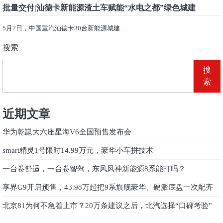
批量交付|汕德卡新能源渣土车赋能“水电之都”绿色城建
5月7日，中国重汽汕德卡30台新能源城建…
搜索
搜
索
近期文章
华为乾崑大六座星海V6全国预售发布会
smart精灵1号限时14.99万元，豪华小车拼技术
一台卷舒适，一台卷智驾，东风风神新能源8系能打吗？
享界G9开启预售，43.98万起把9系旗舰豪华、硬派底盘一次配齐
北京81为何不急着上市？20万条建议之后，北汽选择“口碑考验”