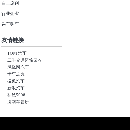
自主原创
行业企业
选车购车
友情链接
TOM 汽车
二手交通运输回收
凤凰网汽车
卡车之友
搜狐汽车
新浪汽车
标致5008
济南车管所
关
汽
联
获