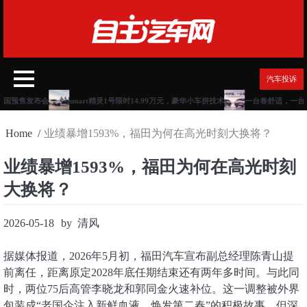
Skip
to
content
汽车投诉
国预售发布会
smart精灵1号限时14.99万元，豪华小车拼技术
一台卷舒适，一台卷
Home
业绩暴增1593%，福田为何在高光时刻大换将？
业绩暴增1593%，福田为何在高光时刻
大换将？
2026-05-18
by
清风
据媒体报道，2026年5月初，福田汽车宣布副总经理陈青山提
前离任，距离原定2028年底任期结束还有两年多时间。与此同
时，两位75后高管李晓龙和郭同金火速补位。这一调整被外界
包装成“老国企注入新鲜血液、焕发第二春”的积极故事，但深