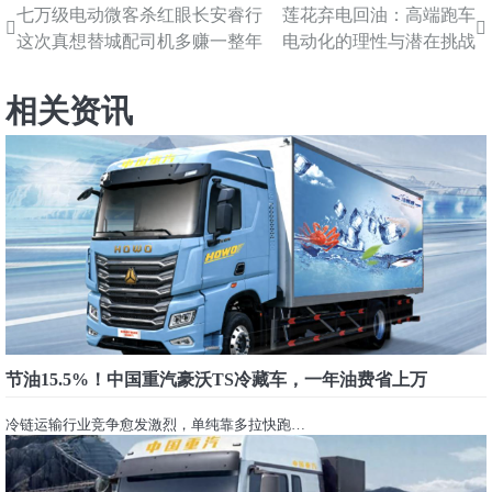
七万级电动微客杀红眼长安睿行
莲花弃电回油：高端跑车
文
这次真想替城配司机多赚一整年
电动化的理性与潜在挑战
章
导
相关资讯
航
节油15.5%！中国重汽豪沃TS冷藏车，一年油费省上万
冷链运输行业竞争愈发激烈，单纯靠多拉快跑…