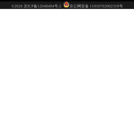
于
车
系
取
©2026
京ICP备12048494号-2
京公网安备 11010702002319号
我
投
我
车
们
诉
们
型
底
价