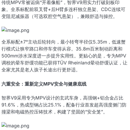
传统MPV常被诟病“开着像船”，智界V9用实力打破刻板印
象。全系标配前双叉臂+后H臂多连杆独立悬架、CDC连续可
变阻尼减振器（可选双腔空气悬架），兼顾舒适与操控。
全系标配±7°主动后轮转向，最小转弯半径仅5.35m，低速蟹
行模式让狭窄路口和停车变得从容。35.8m百米制动距离和
500mm涉水深度进一步提升实用性。更贴心的是，专为MPV
调校的晕车舒缓功能已获得TÜV Rheinland晕动舒缓认证，让
全家尤其是老人孩子长途出行更舒适。
六重安全：重新定义MPV安全与健康底线
智界V9采用专为MPV设计的玄武车身，高强钢+铝合金占比
91.6%，热成型钢占比25.1%，配备行业首发超高强度侧门防
撞梁和电磁热控压铸技术，构建了坚固的“安全笼”。