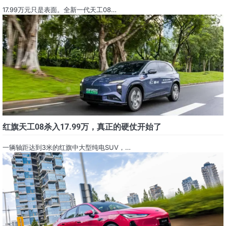
17.99万元只是表面。全新一代天工08…
红旗天工08杀入17.99万，真正的硬仗开始了
一辆轴距达到3米的红旗中大型纯电SUV，…