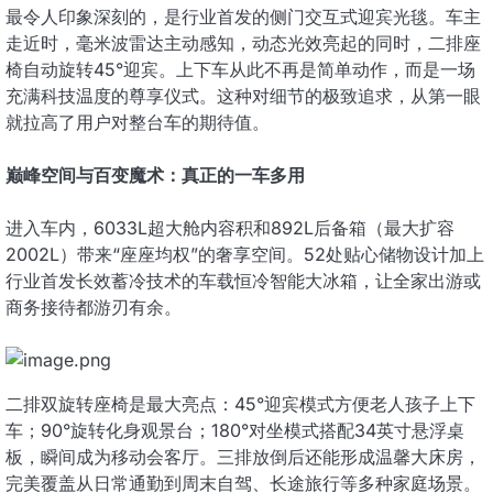
最令人印象深刻的，是行业首发的侧门交互式迎宾光毯。车主
走近时，毫米波雷达主动感知，动态光效亮起的同时，二排座
椅自动旋转45°迎宾。上下车从此不再是简单动作，而是一场
充满科技温度的尊享仪式。这种对细节的极致追求，从第一眼
就拉高了用户对整台车的期待值。
巅峰空间与百变魔术：真正的一车多用
进入车内，6033L超大舱内容积和892L后备箱（最大扩容
2002L）带来“座座均权”的奢享空间。52处贴心储物设计加上
行业首发长效蓄冷技术的车载恒冷智能大冰箱，让全家出游或
商务接待都游刃有余。
二排双旋转座椅是最大亮点：45°迎宾模式方便老人孩子上下
车；90°旋转化身观景台；180°对坐模式搭配34英寸悬浮桌
板，瞬间成为移动会客厅。三排放倒后还能形成温馨大床房，
完美覆盖从日常通勤到周末自驾、长途旅行等多种家庭场景。