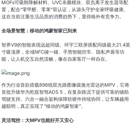
MOFs可吸附降解材料、UVC杀菌模块、双负离子发生器等配
置，配合“零甲醛、零苯”双认证，从源头守护全家呼吸健康。
这在当前注重生活品质的消费趋势下，显得格外有竞争力。
全场景智慧：移动的鸿蒙智家已到来
智界V9的智能表现远超同级。环宇三联屏搭配同级最大21.4英
寸吸顶屏，全域NFC碰一碰、手势智能控车、隐私声盾等功
能，让人机交互自然流畅，像在自家客厅一样自在。
作为行业首款搭载896线双光路图像级激光雷达的MPV，它将
首批升级华为乾崑智驾ADS 5，在复杂路况下提供可靠的辅助
驾驶支持。六合一融合架构保障软硬件持续协同，让车辆越用
越聪明，真正实现了“移动的鸿蒙智家”。
灵活驾控：大MPV也能好开又安心