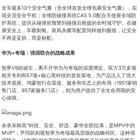
全车最多13个安全气囊（含全球首发全维包裹安全气囊），实
现全员安全平权；全维防碰撞系统CAS 5.0配合天使座全域防
护系统，提供从碰撞前预警到碰撞后救援的全时域守护。在健
康安全上，车载制氧、新风杀菌等配置同样做到极致，让安全
不再是妥协，而是标配。
华为+奇瑞：强强联合的战略成果
智界V9的诞生，离不开华为与奇瑞的深度绑定。双方3万多项
相关专利和57项+核心黑科技的首发落地，为产品注入了强大
技术底座。鸿蒙智行在渠道、服务和生态上的布局（1951家销
售门店、957家服务门店），则为用户提供了全生命周期的安
心保障。
余承东称其“科技、安全、舒适、豪华全部拉满，是MPV中的
MVP”；尹同跃则视智界为奇瑞最高层级的战略特区。这种强