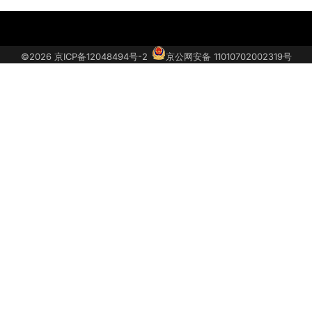
关
汽
联
获
于
车
系
取
©2026
京ICP备12048494号-2
京公网安备 11010702002319号
我
投
我
车
们
诉
们
型
底
价