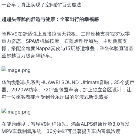
一台车，真正实现了空间的“百变魔法”。
超越头等舱的舒适与健康：全家出行的幸福感
智界V9在舒适性上直接拉满天花板。二排座椅支持123°双零
重力姿态、SPA级机械按摩、石墨烯理疗加热、主动侧翼支
撑，搭配全粒面Nappa真皮与15层舒适堆叠，乘坐体验直逼甚
至超越百万级豪华轿车。
华为悦彰非凡系列HUAWEI SOUND Ultimate音响，35个扬声
器、2920W功率、720°全包围声场，加上独立音区设计，让
每一位乘客都能享受到音乐厅级的沉浸式听觉盛宴。
在健康维度，智界V9同样领先。鸿蒙ALPS健康座舱3.0首发
MPV车载制氧系统，30分钟即可显著提升车内富氧浓度；