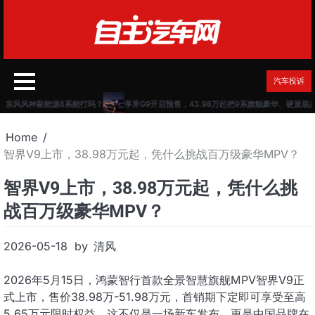
Skip
to
content
汽车投诉
东风风神新能源8系能打吗？
享界G9开启预售，43.98万起把9系旗舰豪华、硬派底盘
Home
智界V9上市，38.98万元起，凭什么挑战百万级豪华MPV？
智界V9上市，38.98万元起，凭什么挑
战百万级豪华MPV？
2026-05-18
by
清风
2026年5月15日，鸿蒙智行首款全景智慧旗舰MPV智界V9正
式上市，售价38.98万-51.98万元，首销期下定即可享受至高
5.65万元限时权益。这不仅是一场新车发布，更是中国品牌在