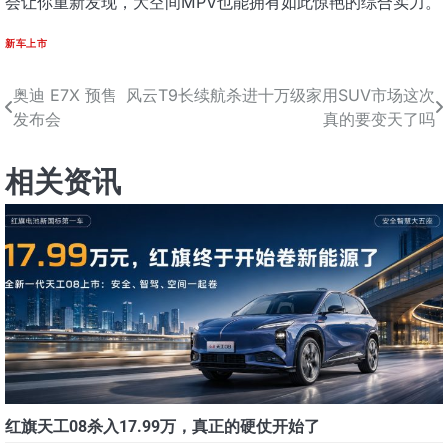
会让你重新发现，大空间MPV也能拥有如此惊艳的综合实力。
新车上市
奥迪 E7X 预售
风云T9长续航杀进十万级家用SUV市场这次
文
发布会
真的要变天了吗
章
导
相关资讯
航
红旗天工08杀入17.99万，真正的硬仗开始了